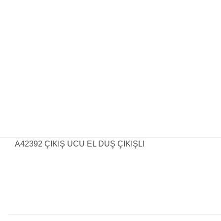
A42392 ÇIKIŞ UCU EL DUŞ ÇIKIŞLI
Henüz değerlendirme y
“ARTEMA A42392 Ç