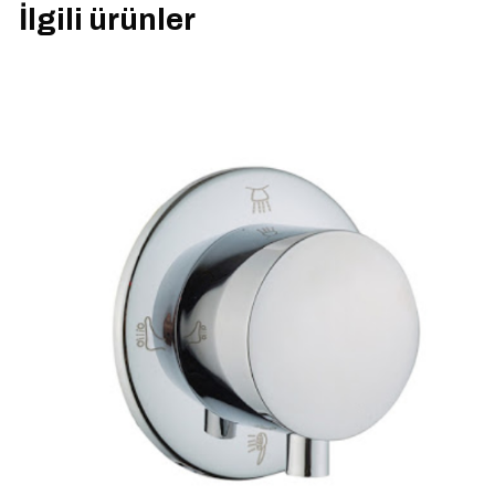
İlgili ürünler
E-posta adresiniz yay
Derecelendirmeniz
*
İsim
*
tarayıcıya kaydedilsin.