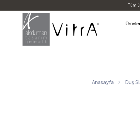
Tüm ü
Ürünle
Anasayfa
Duş Si