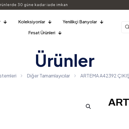
rünlerde 30 güne kadar iade imkan
r
Koleksiyonlar
Yenilikçi Banyolar
Fırsat Ürünleri
Ürünler
stemleri
Diğer Tamamlayıcılar
ARTEMA A42392 ÇIKIŞ
ART