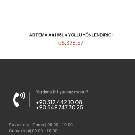
ARTEMA A41651 4 YOLLU YÖNLENDİRİCİ
₺
5,326.57
Yardıma İhtiyacınız mı var?
+90 312 442 10 08
+90 549 747 30 25
Pazartesi - Cuma | 09:00 - 19:00
Cumartesi| 09:00 - 19:00