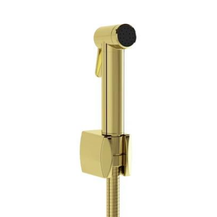
ınlanmayacak.
Gerekli alanlar
*
ile işaretlenmişlerdir
1/5 yıldız
2/5 yıldız
3/5 yıldız
4/5 yıl
E-
Daha son
posta
*
kullanılması
adresim ve s