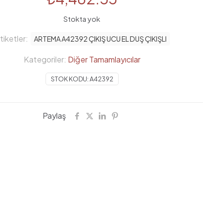
Stokta yok
tiketler:
ARTEMA A42392 ÇIKIŞ UCU EL DUŞ ÇIKIŞLI
Kategoriler:
Diğer Tamamlayıcılar
STOK KODU:
A42392
Paylaş