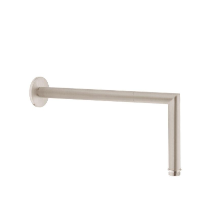
dız
5/5 yıldız
raki yorumlarımda
 için adım, e-posta
ite adresim bu