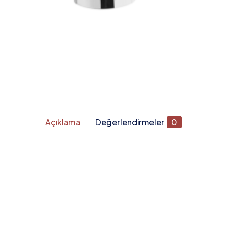
Açıklama
Değerlendirmeler
0
Değerlendirmeler
apılmadı.
IKIŞ UCU EL DUŞ ÇIKIŞLI” için yorum yapan ilk