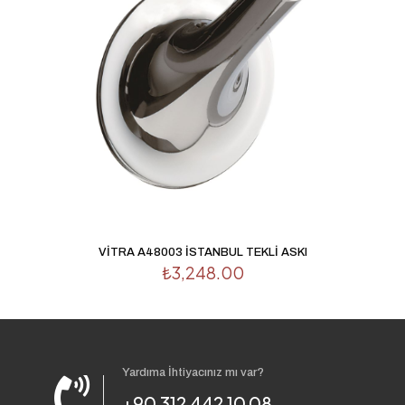
VİTRA A48003 İSTANBUL TEKLİ ASKI
₺
3,248.00
Yardıma İhtiyacınız mı var?
+90 312 442 10 08