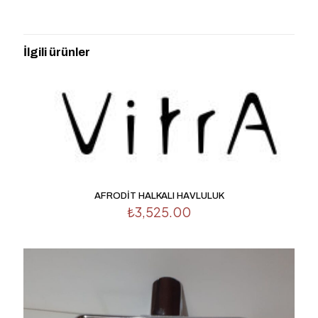
“ARTEMA A44491 SOMNIA HALKA
HAVLULUK” için yorum yapan ilk kişi siz
İlgili ürünler
olun
E-posta adresiniz yayınlanmayacak.
Gerekli alanlar
*
ile
işaretlenmişlerdir
Derecelendirmeniz
*
1/5
2/5
3/5
4/5
5/5
yıldız
yıldız
yıldız
yıldız
yıldız
AFRODİT HALKALI HAVLULUK
₺
3,525.00