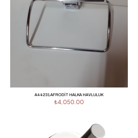
İsim
*
E-
posta
*
Daha sonraki yorumlarımda kullanılması için adım, e-
posta adresim ve site adresim bu tarayıcıya kaydedilsin.
A44231AFRODİT HALKA HAVLULUK
₺
4,050.00