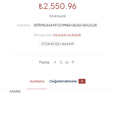
₺
2,550.96
Stokta yok
Etiketler:
ARTEMA A44491 SOMNIA HALKA HAVLULUK
Kategoriler:
Havluluk ve Askılık
STOK KODU:
A44491
Paylaş
Açıklama
Değerlendirmeler
0
A44491
Değerlendirmeler
Henüz değerlendirme yapılmadı.