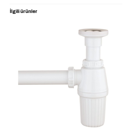
HAVLULUK” için yorum yapan ilk kişi siz
İlgili ürünler
olun
E-posta adresiniz yayınlanmayacak.
Gerekli alanlar
*
ile
işaretlenmişlerdir
Derecelendirmeniz
*
1/5
2/5
3/5
4/5
5/5
yıldız
yıldız
yıldız
yıldız
yıldız