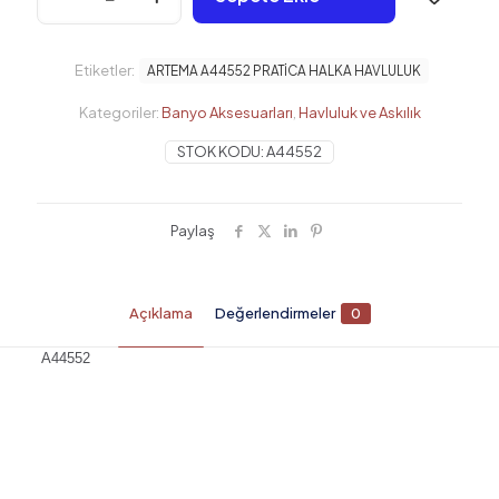
PRATİCA
HALKA
HAVLULUK
Etiketler:
ARTEMA A44552 PRATİCA HALKA HAVLULUK
adet
Kategoriler:
Banyo Aksesuarları
,
Havluluk ve Askılık
STOK KODU:
A44552
Paylaş
Açıklama
Değerlendirmeler
0
A44552
Değerlendirmeler
Henüz değerlendirme yapılmadı.
“ARTEMA A44552 PRATİCA HALKA