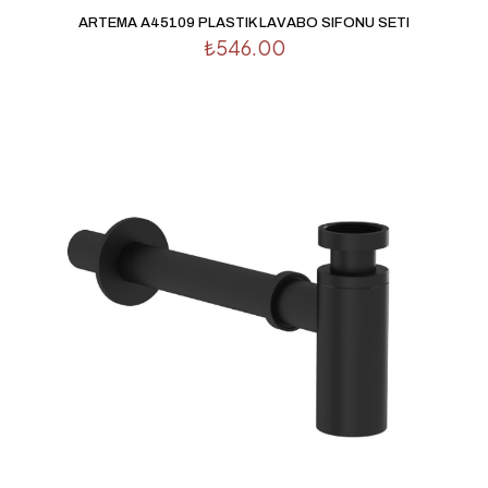
İsim
*
ARTEMA A45109 PLASTIK LAVABO SIFONU SETI
₺
546.00
E-
posta
*
Daha sonraki yorumlarımda kullanılması için adım, e-
posta adresim ve site adresim bu tarayıcıya kaydedilsin.