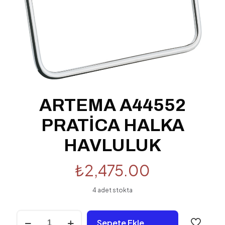
ARTEMA A44552
PRATİCA HALKA
HAVLULUK
₺
2,475.00
4 adet stokta
ARTEMA
Sepete Ekle
A44552