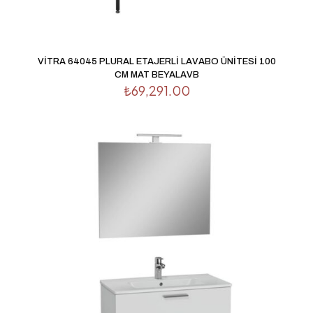
İsim
*
VİTRA 64045 PLURAL ETAJERLİ LAVABO ÜNİTESİ 100
CM MAT BEYALAVB
E-
₺
69,291.00
posta
*
Daha sonraki yorumlarımda kullanılması için adım, e-
posta adresim ve site adresim bu tarayıcıya kaydedilsin.