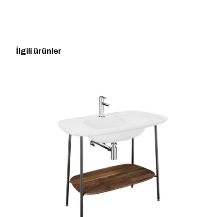
Henüz değerlendirme yapılmadı.
“SENTO LAV. DOLABI,80 CM,TEK
CEKMECELİ,MAT BYZ” için yorum
İlgili ürünler
yapan ilk kişi siz olun
E-posta adresiniz yayınlanmayacak.
Gerekli alanlar
*
ile
işaretlenmişlerdir
Derecelendirmeniz
*
1/5
2/5
3/5
4/5
5/5
yıldız
yıldız
yıldız
yıldız
yıldız