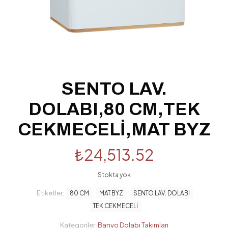
SENTO LAV.
DOLABI,80 CM,TEK
CEKMECELİ,MAT BYZ
₺
24,513.52
Stokta yok
Etiketler:
80 CM
MAT BYZ
SENTO LAV. DOLABI
TEK CEKMECELİ
Kategoriler:
Banyo Dolabı Takımları