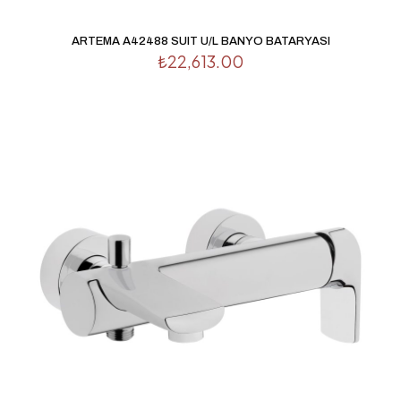
İsim
*
ARTEMA A42488 SUIT U/L BANYO BATARYASI
₺
22,613.00
E-
posta
*
Daha sonraki yorumlarımda kullanılması için adım, e-
posta adresim ve site adresim bu tarayıcıya kaydedilsin.