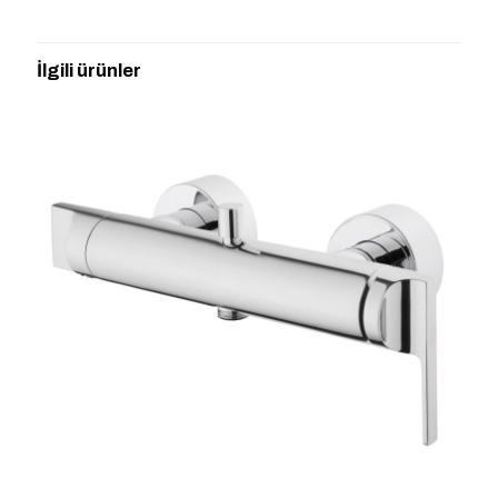
“VİTRA A42334 MEMORİA BANYO
BATARYASI” için yorum yapan ilk kişi siz
İlgili ürünler
olun
E-posta adresiniz yayınlanmayacak.
Gerekli alanlar
*
ile
işaretlenmişlerdir
Derecelendirmeniz
*
1/5
2/5
3/5
4/5
5/5
yıldız
yıldız
yıldız
yıldız
yıldız