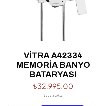
VİTRA A42334
MEMORİA BANYO
BATARYASI
₺
32,995.00
2 adet stokta