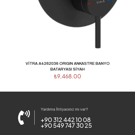
VİTRA A4262036 ORIGIN ANKASTRE BANYO
BATARYASI SİYAH
₺
9,468.00
Yardıma İhtiyacınız mı var?
+90 312 442 10 08
+90 549 747 30 25