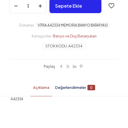
VİTRA
Sepete Ekle
A42334
MEMORİA
BANYO
BATARYASI
Etiketler:
VİTRA A42334 MEMORİA BANYO BATARYASI
adet
Kategoriler:
Banyo ve Duş Bataryaları
STOK KODU:
A42334
Paylaş
Açıklama
Değerlendirmeler
0
A42334
Değerlendirmeler
Henüz değerlendirme yapılmadı.