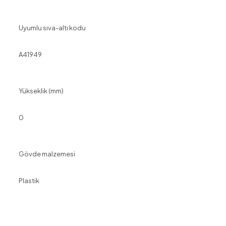
Uyumlu sıva-altı kodu
A41949
Yükseklik (mm)
0
Gövde malzemesi
Plastik
Değerlendirmeler
Henüz değerlendirme yapılmadı.