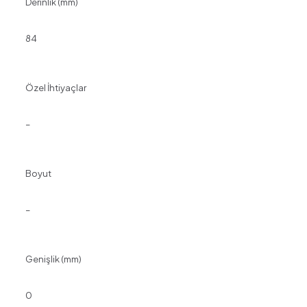
Derinlik (mm)
84
Özel İhtiyaçlar
–
Boyut
–
Genişlik (mm)
0