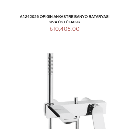
İsim
*
A4262026 ORIGIN ANKASTRE BANYO BATARYASI
SIVA ÜSTÜ BAKIR
E-
₺
10,405.00
posta
*
Daha sonraki yorumlarımda kullanılması için adım, e-
posta adresim ve site adresim bu tarayıcıya kaydedilsin.