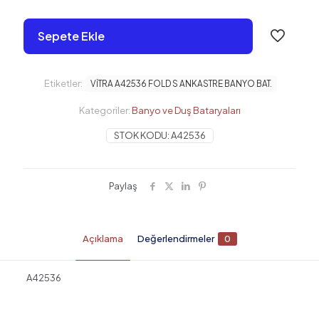
Sepete Ekle
Etiketler:
VİTRA A42536 FOLD S ANKASTRE BANYO BAT.
Kategoriler:
Banyo ve Duş Bataryaları
STOK KODU:
A42536
Paylaş
Açıklama
Değerlendirmeler
0
A42536