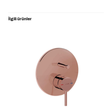
“VİTRA A42536 FOLD S ANKASTRE
BANYO BAT.” için yorum yapan ilk kişi
İlgili ürünler
siz olun
E-posta adresiniz yayınlanmayacak.
Gerekli alanlar
*
ile
işaretlenmişlerdir
Derecelendirmeniz
*
1/5
2/5
3/5
4/5
5/5
yıldız
yıldız
yıldız
yıldız
yıldız