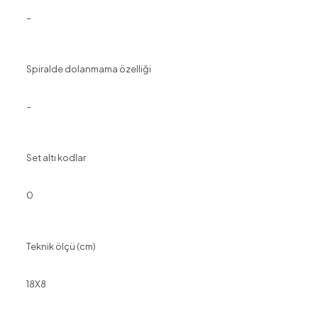
–
Spiralde dolanmama özelliği
–
Set altı kodlar
0
Teknik ölçü (cm)
18X8