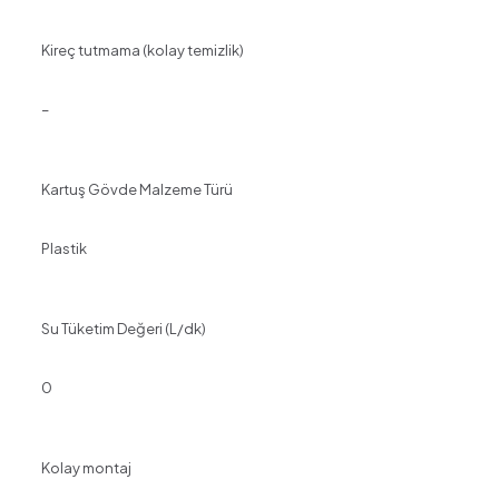
Kireç tutmama (kolay temizlik)
–
Kartuş Gövde Malzeme Türü
Plastik
Su Tüketim Değeri (L/dk)
0
Kolay montaj