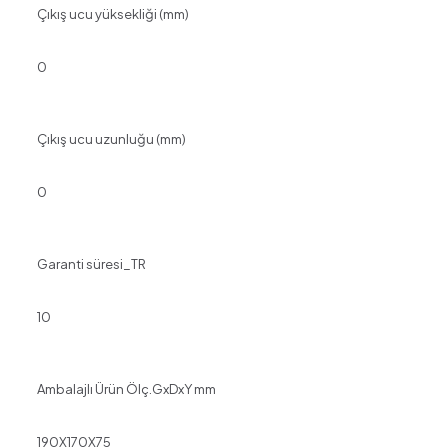
Çıkış ucu yüksekliği (mm)
0
Çıkış ucu uzunluğu (mm)
0
Garanti süresi_TR
10
Ambalajlı Ürün Ölç.GxDxY mm
190X170X75