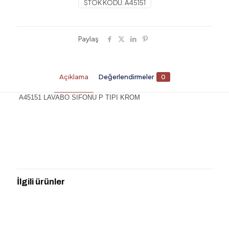
STOK KODU:
A45151
Paylaş
Açıklama
Değerlendirmeler
0
A45151 LAVABO SIFONU P TIPI KROM
Değerlendirmeler
Henüz değerlendirme yapılmadı.
“ARTEMA A45151 LAVABO SIFONU P
TIPI KROM” için yorum yapan ilk kişi siz
İlgili ürünler
olun
E-posta adresiniz yayınlanmayacak.
Gerekli alanlar
*
ile
işaretlenmişlerdir