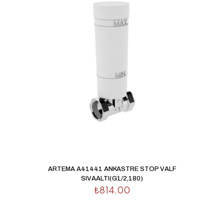
Derecelendirmeniz
*
1/5
2/5
3/5
4/5
5/5
yıldız
yıldız
yıldız
yıldız
yıldız
İsim
*
ARTEMA A41441 ANKASTRE STOP VALF
SIVAALTI(G1/2,180)
E-
₺
814.00
posta
*
Daha sonraki yorumlarımda kullanılması için adım, e-
posta adresim ve site adresim bu tarayıcıya kaydedilsin.