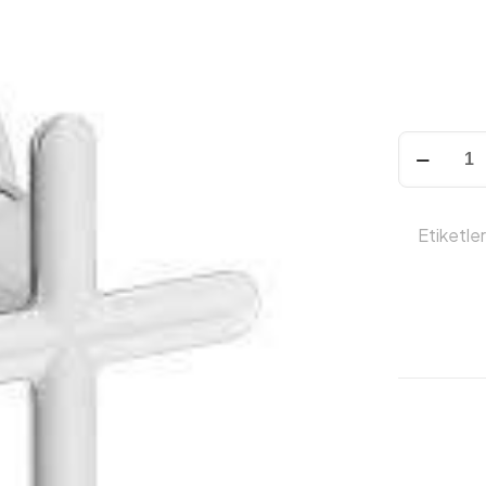
VitrA
A42902
ORIGIN
CLASSIC
Etiketle
ANK.STOP
VALF
MAT
SIYAH
adet