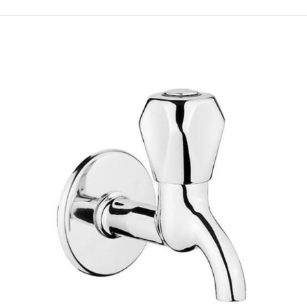
RIGIN CLASSIC ANK.STOP VALF MAT SIYAH” i
ınlanmayacak.
Gerekli alanlar
*
ile işaretlenmişlerdir
1/5 yıldız
2/5 yıldız
3/5 yıldız
4/5 yıl
E-
Daha son
posta
*
kullanılması
adresim ve s