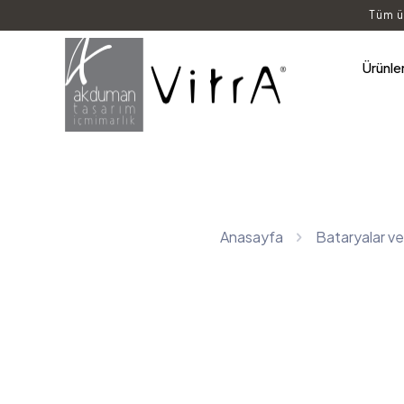
Tüm ü
Ürünle
Anasayfa
Bataryalar ve