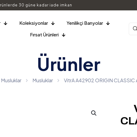
rünlerde 30 güne kadar iade imkan
r
Koleksiyonlar
Yenilikçi Banyolar
Fırsat Ürünleri
Ürünler
 Musluklar
Musluklar
VitrA A42902 ORIGIN CLASSIC
CL