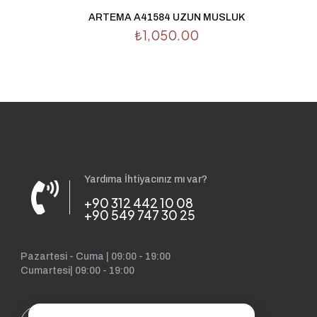
tarayıcıya kaydedilsin.
ARTEMA A41584 UZUN MUSLUK
₺
1,050.00
Yardıma İhtiyacınız mı var?
+90 312 442 10 08
+90 549 747 30 25
Pazartesi - Cuma | 09:00 - 19:00
Cumartesi| 09:00 - 19:00