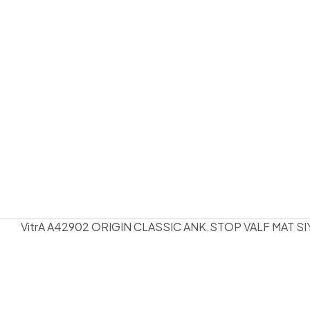
VitrA A42902 ORIGIN CLASSIC ANK.STOP VALF MAT SI
Henüz değerlendirme y