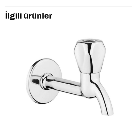
“VitrA A42902 O
İlgili ürünler
ilk kişi siz olun
E-posta adresiniz yay
Derecelendirmeniz
*
İsim
*