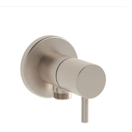
çin yorum yapan
dız
5/5 yıldız
raki yorumlarımda
 için adım, e-posta
ite adresim bu