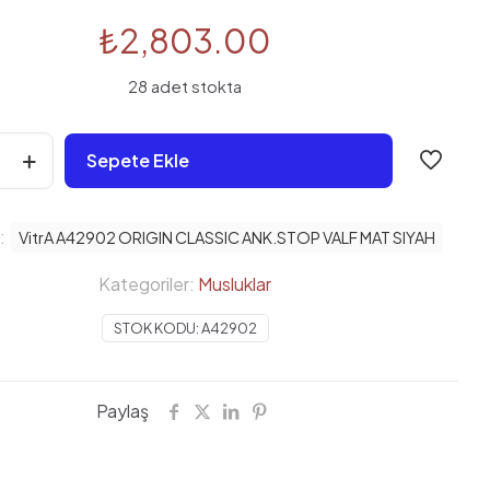
₺
2,803.00
28 adet stokta
Sepete Ekle
r:
VitrA A42902 ORIGIN CLASSIC ANK.STOP VALF MAT SIYAH
Kategoriler:
Musluklar
STOK KODU:
A42902
Paylaş