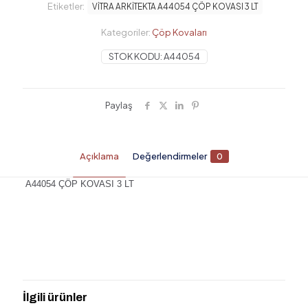
Etiketler:
VİTRA ARKİTEKTA A44054 ÇÖP KOVASI 3 LT
Kategoriler:
Çöp Kovaları
STOK KODU:
A44054
Paylaş
Açıklama
Değerlendirmeler
0
A44054 ÇÖP KOVASI 3 LT
Değerlendirmeler
Henüz değerlendirme yapılmadı.
“VİTRA ARKİTEKTA A44054 ÇÖP
KOVASI 3 LT” için yorum yapan ilk kişi
İlgili ürünler
siz olun