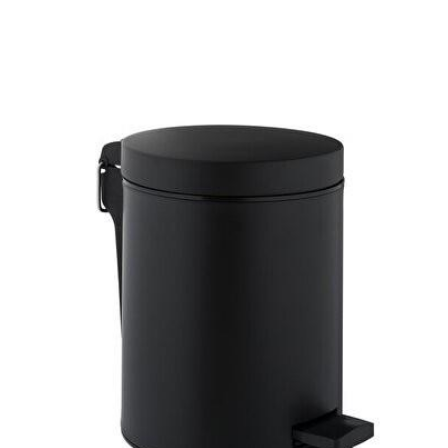
E-posta adresiniz yayınlanmayacak.
Gerekli alanlar
*
ile
işaretlenmişlerdir
Derecelendirmeniz
*
1/5
2/5
3/5
4/5
5/5
yıldız
yıldız
yıldız
yıldız
yıldız
İsim
*
E-